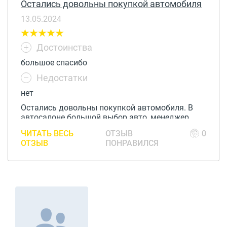
Остались довольны покупкой автомобиля
13.05.2024
Достоинства
большое спасибо
Недостатки
нет
Остались довольны покупкой автомобиля. В
автосалоне большой выбор авто, менеджер
Владислав помог в подборе авто. Автосалон Ch
ЧИТАТЬ ВЕСЬ
ОТЗЫВ
0
cars можем рекомендовать !
ОТЗЫВ
ПОНРАВИЛСЯ