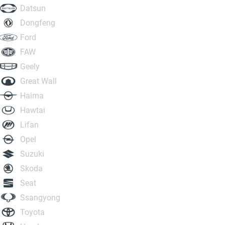
Datsun
Dongfeng
Ford
FAW
Geely
Great Wall
Haima
Hawtai
Lifan
Opel
Suzuki
Skoda
Seat
Ssangyong
Toyota