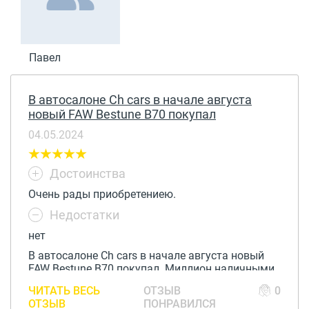
Павел
В автосалоне Ch cars в начале августа
новый FAW Bestune B70 покупал
04.05.2024
Достоинства
Очень рады приобретениею.
Недостатки
нет
В автосалоне Ch cars в начале августа новый
FAW Bestune B70 покупал. Миллион наличными
внес, остальное в кредит оформил, сразу на
ЧИТАТЬ ВЕСЬ
ОТЗЫВ
0
месте застраховал, кстати КАСКО у них не особо
ОТЗЫВ
ПОНРАВИЛСЯ
дорогая)) Приличный салон и машин много, как