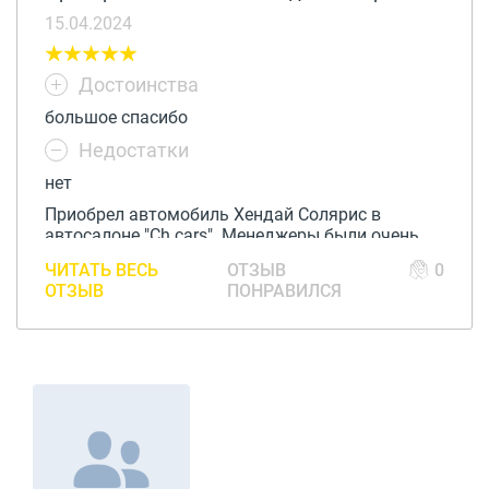
15.04.2024
Достоинства
большое спасибо
Недостатки
нет
Приобрел автомобиль Хендай Солярис в
автосалоне "Ch cars". Менеджеры были очень
вежливы и помогли мне сделать правильный
ЧИТАТЬ ВЕСЬ
ОТЗЫВ
0
выбор. Хороший выбор машин и приятное
ОТЗЫВ
ПОНРАВИЛСЯ
обслуживание, советую!