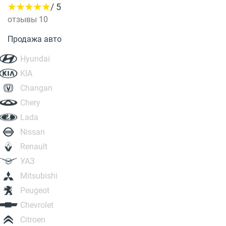
/ 5
отзывы 10
Продажа авто
Hyundai
KIA
Changan
Chery
Lada
Nissan
Renault
УАЗ
Mitsubishi
Peugeot
Chevrolet
Citroen