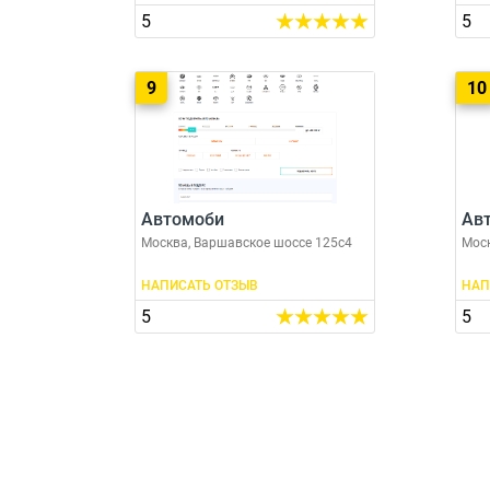
5
5
9
10
Автомоби
Авт
Москва, Варшавское шоссе 125с4
Моск
НАПИСАТЬ ОТЗЫВ
НАП
5
5