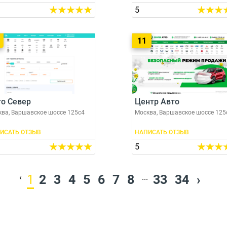
5
11
о Север
Центр Авто
ва, Варшавское шоссе 125с4
Москва, Варшавское шоссе 125
ИСАТЬ ОТЗЫВ
НАПИСАТЬ ОТЗЫВ
5
‹
1
2
3
4
5
6
7
8
...
33
34
›