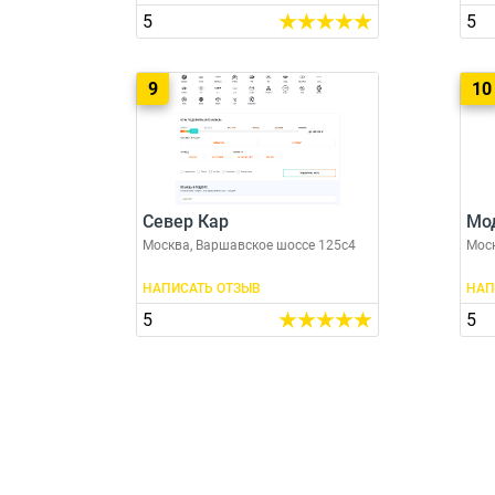
5
5
9
10
Север Кар
Мо
Москва, Варшавское шоссе 125с4
Моск
НАПИСАТЬ ОТЗЫВ
НАП
5
5