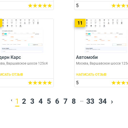
5
11
дерн Карс
Автомоби
ва, Варшавское шоссе 125с4
Москва, Варшавское шоссе 125
ИСАТЬ ОТЗЫВ
НАПИСАТЬ ОТЗЫВ
5
‹
1
2
3
4
5
6
7
8
...
33
34
›