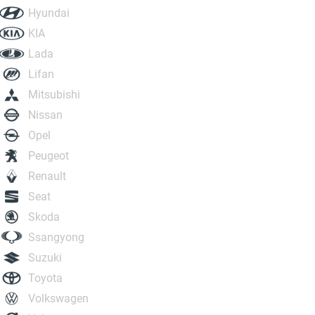
Hyundai
KIA
Lada
Lifan
Mitsubishi
Nissan
Opel
Peugeot
Renault
Seat
Skoda
Ssangyong
Suzuki
Toyota
Volkswagen