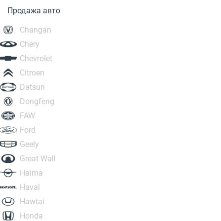
Продажа авто
Changan
Chery
Chevrolet
Citroen
Datsun
Dongfeng
FAW
Ford
Geely
Great Wall
Haima
Haval
Hawtai
Honda