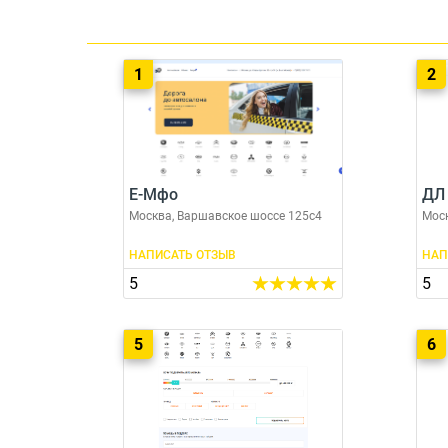
1
2
Е-Мфо
ДЛ
Москва, Варшавское шоссе 125с4
Моск
НАПИСАТЬ ОТЗЫВ
НАП
5
5
5
6